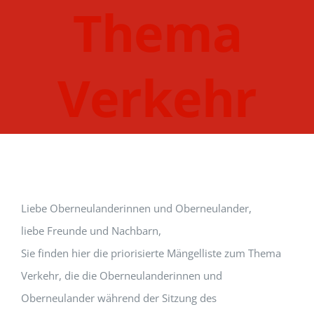
Thema
Verkehr
Liebe Oberneulanderinnen und Oberneulander,
liebe Freunde und Nachbarn,
Sie finden hier die priorisierte Mängelliste zum Thema
Verkehr, die die Oberneulanderinnen und
Oberneulander während der Sitzung des