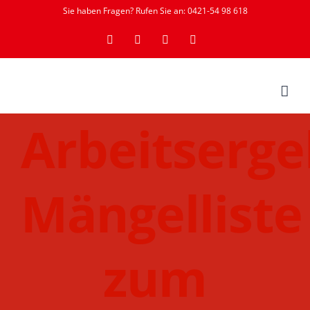
Zum
Sie haben Fragen? Rufen Sie an: 0421-54 98 618
Inhalt
YouTube
Instagram
Facebook
Rss
springen
Arbeitserge
Mängelliste
zum