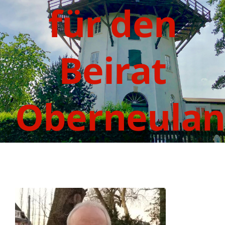
für den
Beirat
Oberneula