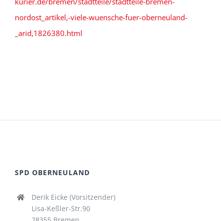
kurier.de/bremen/stadtteile/stadtteile-bremen-
nordost_artikel,-viele-wuensche-fuer-oberneuland-
_arid,1826380.html
SPD OBERNEULAND
Derik Eicke (Vorsitzender)
Lisa-Keßler-Str.90
28355 Bremen