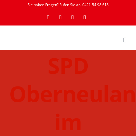
Zum
Sie haben Fragen? Rufen Sie an: 0421-54 98 618
Inhalt
YouTube
Instagram
Facebook
Rss
springen
SPD
Oberneula
im