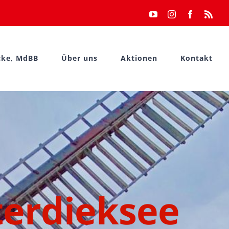
YouTube
Instagram
Facebook
Rss
cke, MdBB
Über uns
Aktionen
Kontakt
erdieksee