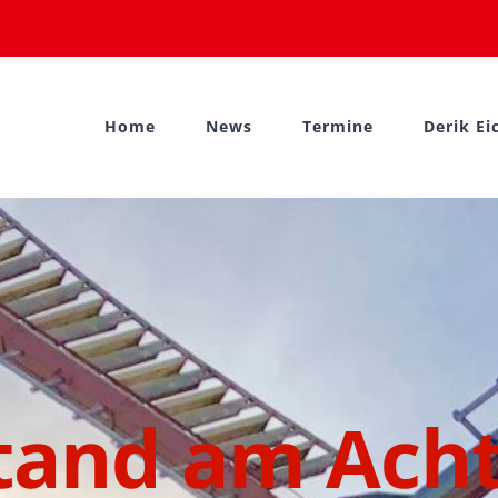
Home
News
Termine
Derik Ei
and am Acht