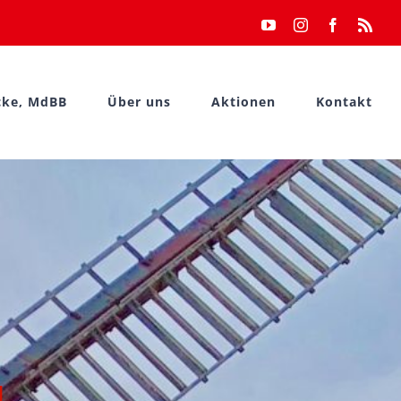
YouTube
Instagram
Facebook
Rss
cke, MdBB
Über uns
Aktionen
Kontakt