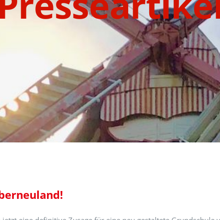
Presseartike
berneuland!