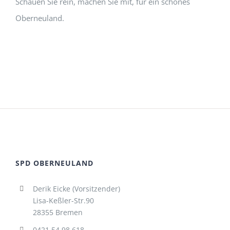
Schauen Sie rein, machen Sie mit, für ein schönes
Oberneuland.
SPD OBERNEULAND
Derik Eicke (Vorsitzender)
Lisa-Keßler-Str.90
28355 Bremen
0421.54.98.618