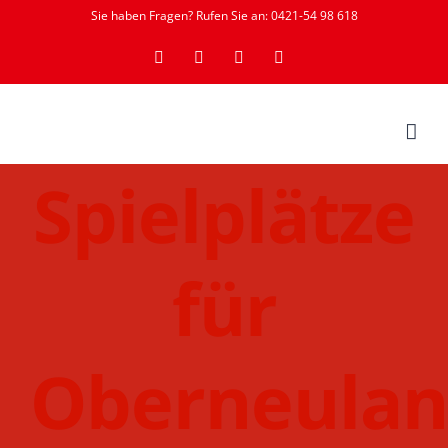
Zum
Sie haben Fragen? Rufen Sie an: 0421-54 98 618
Inhalt
YouTube
Instagram
Facebook
Rss
springen
Spielplätze
für
Oberneula