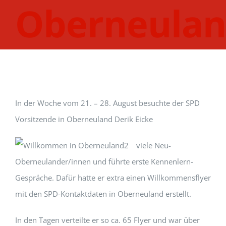
Oberneula
In der Woche vom 21. – 28. August besuchte der SPD
Vorsitzende in Oberneuland Derik Eicke
viele Neu-
Oberneulander/innen und führte erste Kennenlern-
Gespräche. Dafür hatte er extra einen Willkommensflyer
mit den SPD-Kontaktdaten in Oberneuland erstellt.
In den Tagen verteilte er so ca. 65 Flyer und war über