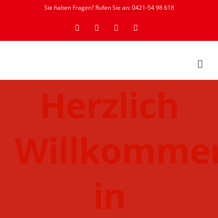
Zum
Sie haben Fragen? Rufen Sie an: 0421-54 98 618
Inhalt
YouTube
Instagram
Facebook
Rss
springen
Herzlich
Willkomme
in