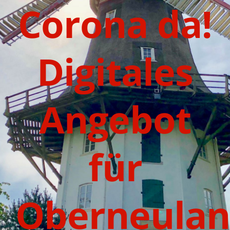
Corona da!
Digitales
Angebot
für
Oberneula