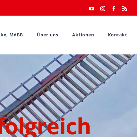
YouTube
Instagram
Facebook
Rss
cke, MdBB
Über uns
Aktionen
Kontakt
folgreich