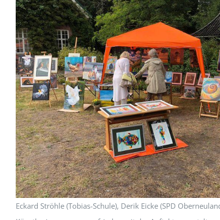
Eckard Ströhle (Tobias-Schule), Derik Eicke (SPD Oberneula