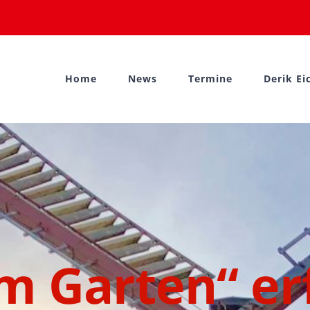
Home
News
Termine
Derik Ei
m Garten“ er