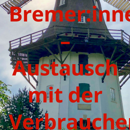
Bremer:inn
–
Austausch
mit der
Verbrauche