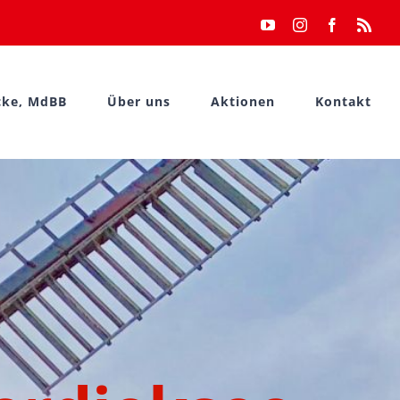
YouTube
Instagram
Facebook
Rss
cke, MdBB
Über uns
Aktionen
Kontakt