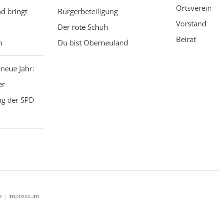
Ortsverein
d bringt
Bürgerbeteiligung
Vorstand
Der rote Schuh
Beirat
n
Du bist Oberneuland
 neue Jahr:
er
g der SPD
z
|
Impressum