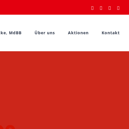
YouTube
Instagram
Facebook
Rss
cke, MdBB
Über uns
Aktionen
Kontakt