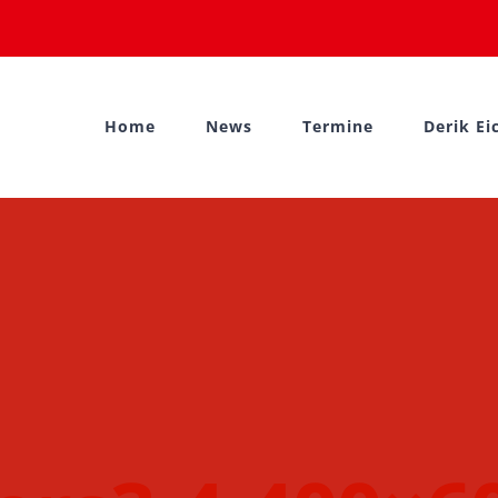
Home
News
Termine
Derik Ei