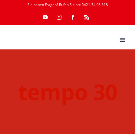
Zum
Sie haben Fragen? Rufen Sie an: 0421-54 98 618
Inhalt
YouTube
Instagram
Facebook
Rss
springen
tempo 30