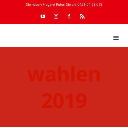
Zum
Sie haben Fragen? Rufen Sie an: 0421-54 98 618
Inhalt
YouTube
Instagram
Facebook
Rss
springen
wahlen
2019