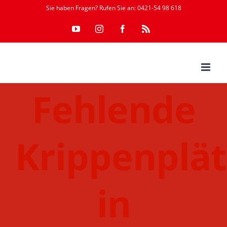
Zum
Sie haben Fragen? Rufen Sie an: 0421-54 98 618
Inhalt
YouTube
Instagram
Facebook
Rss
springen
Fehlende
Krippenplät
in