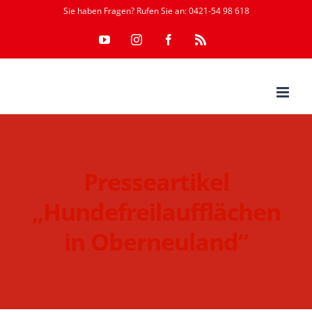
Zum
Sie haben Fragen? Rufen Sie an: 0421-54 98 618
Inhalt
YouTube
Instagram
Facebook
Rss
springen
Presseartikel
„Hundefreilaufflächen
in Oberneuland“