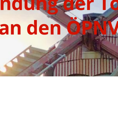
indung der To
an den ÖPN