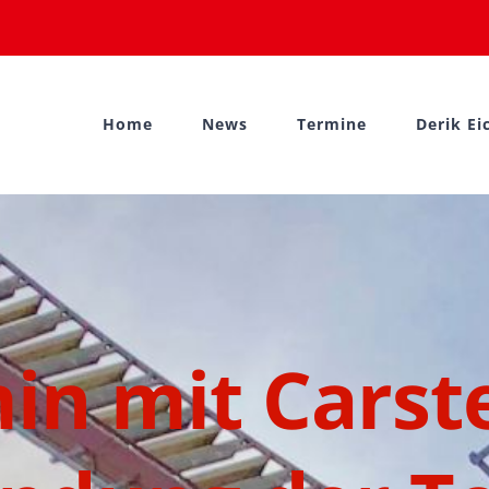
Home
News
Termine
Derik Ei
in mit Carste