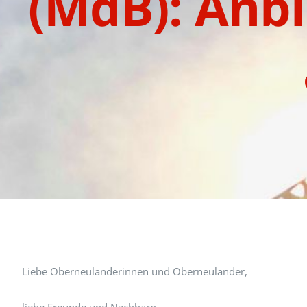
(MdB): Anb
Liebe Oberneulanderinnen und Oberneulander,