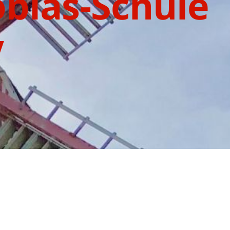
bias-Schule
V