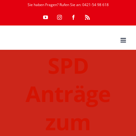
Zum
Sie haben Fragen? Rufen Sie an: 0421-54 98 618
Inhalt
YouTube
Instagram
Facebook
Rss
springen
SPD
Anträge
zum